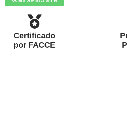
Quiero pre-inscribirme
Certificado
P
por FACCE
P